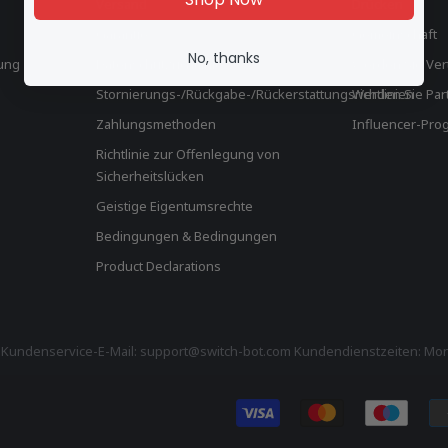
Versand
Drücken
Garantie
Gemeinschaft
No, thanks
lung
Datenschutzrichtlinie
Werden Sie Ver
Stornierungs-/Rückgabe-/Rückerstattungsrichtlinien
Werden Sie Par
Zahlungsmethoden
Influencer-Pr
Richtlinie zur Offenlegung von
Sicherheitslücken
Geistige Eigentumsrechte
Bedingungen & Bedingungen
Product Declarations
Kundenservice-E-Mail: support@switch-bot.com Kundendienstzeiten: Monta