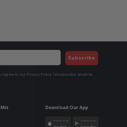
Subscribe
u agree to our Privacy Policy. Unsubscribe anytime.
 Mit
Download Our App
Download our app
Download our app
App Store
Google Play