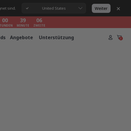
×
00
39
05
Weiter
net sind.
United States
TUNDEN
MINUTE
ZWEITE
00
39
05
TUNDEN
MINUTE
ZWEITE
00
39
05
nds
Angebote
Unterstützung
TUNDEN
MINUTE
ZWEITE
0
pecial