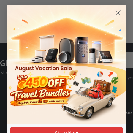
OK
Email
Gift
st order.
By subscribing, yo
Um
Machen Sie
SwitchBot-Punkte
Blog
Shop Now