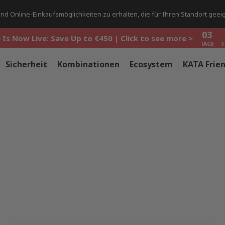
03
d Online-Einkaufsmöglichkeiten zu erhalten, die für Ihren Standort geeig
 Is Now Live: Save Up to €450 | Click to see more >
TAGE
S
03
 Is Now Live: Save Up to €450 | Click to see more >
TAGE
S
03
 Is Now Live: Save Up to €450 | Click to see more >
Sicherheit
Kombinationen
Ecosystem
KATA Frie
TAGE
S
ssword
aracters and contain both numbers and letters; supported s
^&*()-_=+[]{}|;:'",.<>?