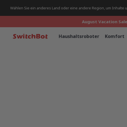
Wählen Sie ein anderes Land oder eine andere Region, um Inhalte un
August Vacation Sale
August Vacation Sale
August Vacation Sale
Haushaltsroboter
Komfort
Reset Pa
Must be
8-16
ch
characters: !@#$%
Strength: