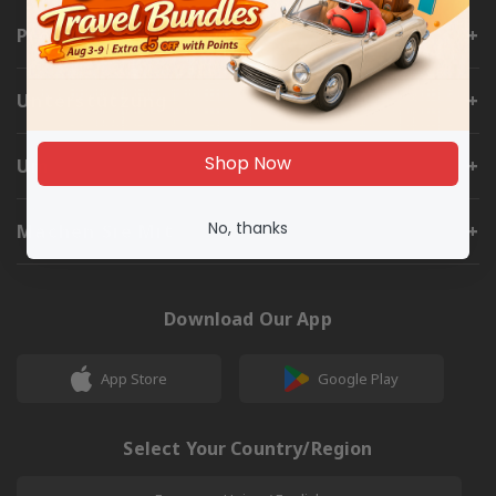
Produkte
Unterstützung
Shop Now
Um
No, thanks
Machen Sie Mit
Download Our App
App Store
Google Play
Select Your Country/Region