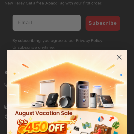
New Here? Get a free 3-pack Tag with your first order.
Email
Subscribe
By subscribing, you agree to our Privacy Policy.
Unsubscribe anytime.
Kontakt
+1 866-530-2887 (US Toll Free)
Monday - Sunday, 00:00 - 07:00 PDT and then 10:00 - 00:00
PDT (Except all major holidays)
support@switch-bot.com
SWITCHBOT INC
1232 North King St. #150,Wilmington Delaware
19801,United States of America