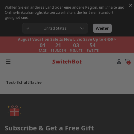
×
Wählen Sie ein anderes Land oder eine andere Region, um Inhalte und
Online-Einkaufsmöglichkeiten zu erhalten, die für Ihren Standort
geeignet sind.
August Vacation Sale Is Now Live: Save Up to €450 >
01
21
03
54
Weiter
United States
TAGE
STUNDEN
MINUTE
ZWEITE
August Vacation Sale Is Now Live: Save Up to €450 >
01
21
03
54
TAGE
STUNDEN
MINUTE
ZWEITE
August Vacation Sale Is Now Live: Save Up to €450 >
01
21
03
54
0
TAGE
STUNDEN
MINUTE
ZWEITE
Test-Schaltfläche
Subscribe & Get a Free Gift