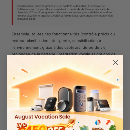
Parallèlement, dans le processus de contrôle automatisé, le contrôle de
l'utilisateur ne doit pas être sous-estimé. Une étude de l'Interactive Institute
Swedish ICT confirme que les utilisateurs se sentent plus satisfaits et maîtres
de leur situation lorsque les systèmes domotiques permettent une intervention
manuelle aisée.
Ensemble, toutes ces fonctionnalités (contrôle précis du
moteur, planification intelligente, sensibilisation à
l'environnement grâce à des capteurs, durée de vie
prolongée de la batterie, intégration vocale et options de
commande manuelle) constituent la pierre angulaire de
traitements de fenêtre véritablement intelligents et
réactifs.Il ne s’agit pas seulement d’un choix de décoration
intérieure, mais d’un investissement dans un espace de
vie plus confortable, plus efficace et plus adaptable.
Test des stores intelligents SwitchBot :
avantages, inconvénients et retours d'expérience