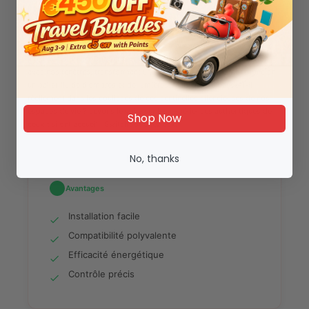
Dans le monde des innovations pour la maison connectée, les stores
intelligents SwitchBot ont révolutionné en douceur notre interaction
avec nos fenêtres, transformant une routine quotidienne monotone en
un ballet fluide d'ombres et de lumières. Mais que se passe-t-il
réellement dans les coulisses de ces sentinelles silencieuses de nos
espaces de vie ? Levons le voile sur les expériences authentiques de
Shop Now
ceux qui ont accueilli SwitchBot chez eux.
No, thanks
Avantages
Installation facile
Compatibilité polyvalente
Efficacité énergétique
Contrôle précis