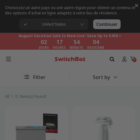
×
Choisissez un autre pays ou une autre région pour obtenir un contenu et
des options d'achat en ligne adaptés à votre lieu de résidence.
August Vacation Sale Is Now Live: Save Up to €450 >
02
17
54
02
Continuer
United States
JOURS
HEURES
MINUTE
DEUXIÈME
August Vacation Sale Is Now Live: Save Up to €450 >
02
17
54
02
JOURS
HEURES
MINUTE
DEUXIÈME
August Vacation Sale Is Now Live: Save Up to €450 >
02
17
54
02
0
JOURS
HEURES
MINUTE
DEUXIÈME
Filter
Sort by
All
\
0
Item(s) Found