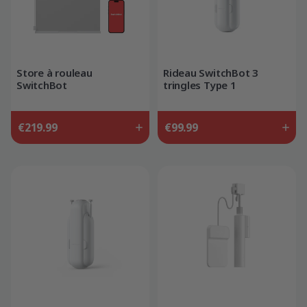
Store à rouleau
Rideau SwitchBot 3
SwitchBot
tringles Type 1
€219.99
€99.99