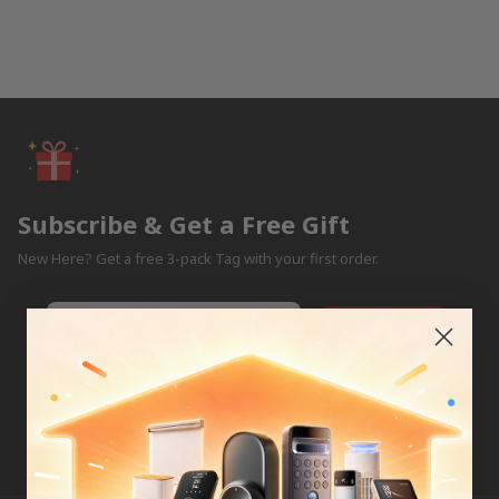
Subscribe & Get a Free Gift
New Here? Get a free 3-pack Tag with your first order.
Email
Subscribe
By subscribing, you agree to our Privacy Policy.
Unsubscribe anytime.