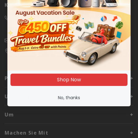
Kontakt
+1 866-530-2887 (US Toll Free)
Monday - Sunday, 00:00 - 07:00 PDT and then 10:00 - 00:00
PDT (Except all major holidays)
support@switch-bot.com
SWITCHBOT INC
1232 North King St. #150,Wilmington Delaware
19801,United States of America
Produkte
Shop Now
Unterstützung
No, thanks
Um
Machen Sie Mit