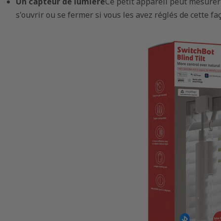
Un capteur de lumière
Ce petit appareil peut mesurer
K10+ | Petit
avec les moteurs de
sant
rideaux électriques :
s'ouvrir ou se fermer si vous les avez réglés de cette fa
solutions pour maison
intelligente