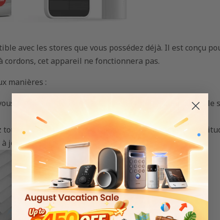
atible avec les stores que vous possédez déjà. Il est conçu po
à cordons, cet appareil ne fonctionnera pas.
ux manières :
 vous permet d'ouvrir ou de fermer les stores quand vous le 
ez toujours ajuster les stores manuellement comme d'habitu
à jour l'application en conséquence.