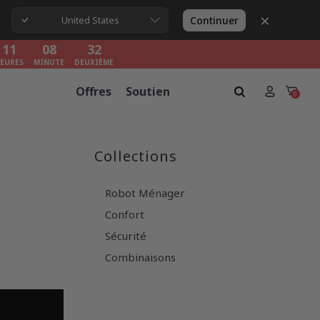
×
11
08
31
Continuer
United States
EURES
MINUTE
DEUXIÈME
11
08
31
EURES
MINUTE
DEUXIÈME
11
08
31
Offres
Soutien
EURES
MINUTE
DEUXIÈME
0
Collections
Robot Ménager
Confort
Sécurité
Combinaisons