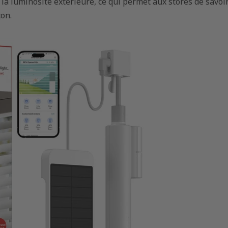
 la luminosité extérieure, ce qui permet aux stores de savoi
Libérer la magie des
de la télé
télécommandes TV
universell
çon.
universelles