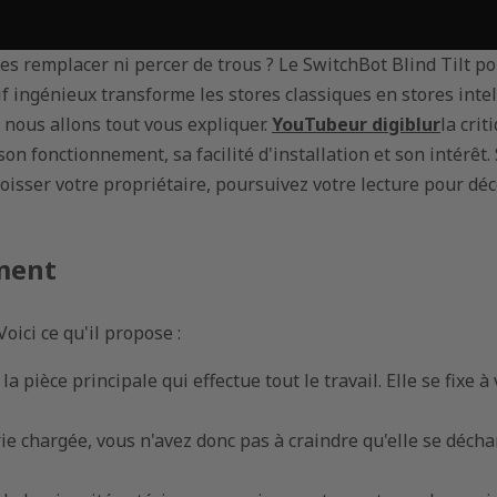
es remplacer ni percer de trous ? Le SwitchBot Blind Tilt po
tif ingénieux transforme les stores classiques en stores intel
19 Dec, 2024
04 Nov, 2024
 nous allons tout vous expliquer.
YouTubeur digiblur
la crit
Commutateur relais
Transforme
n fonctionnement, sa facilité d'installation et son intérêt. 
101 : tout ce que vous
maison ave
devez savoir sur la
à enroule
oisser votre propriétaire, poursuivez votre lecture pour déc
technologie de
motorisés
télécommande
ement
30 Oct, 2024
09 Dec, 2024
Le guide u
Compteur de CO2 : votre
stores à e
oici ce qu'il propose :
guide ultime pour
occultants
surveiller la pollution
 la pièce principale qui effectue tout le travail. Elle se fixe à
de l'air intérieur
28 Oct, 2024
e chargée, vous n'avez donc pas à craindre qu'elle se déchar
Une téléc
07 Nov, 2024
pour tous 