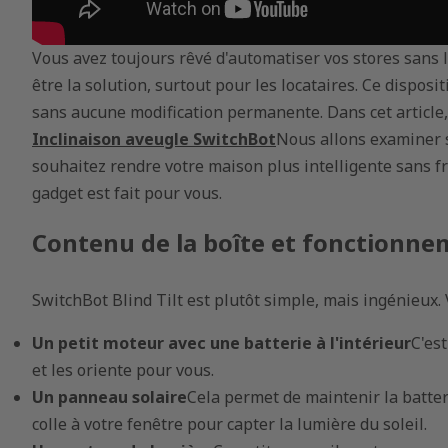
Vous avez toujours rêvé d'automatiser vos stores sans l
être la solution, surtout pour les locataires. Ce disposi
14 Apr, 2025
sans aucune modification permanente. Dans cet article,
ltime des
Stores à rouleau
Inclinaison aveugle SwitchBot
Nous allons examiner so
toyeurs de
occultants motorisés :
 ce que vous
solutions élégantes
souhaitez rendre votre maison plus intelligente sans fr
ir
pour le contrôle de la
gadget est fait pour vous.
lumière
Contenu de la boîte et fonctionn
14 Apr, 2025
elligents :
 automatisée
Vie intelligente avec
SwitchBot Blind Tilt est plutôt simple, mais ingénieux. V
e maison
rideaux, stores et stores
motorisés
Un petit moteur avec une batterie à l'intérieur
C'est
et les oriente pour vous.
Un panneau solaire
Cela permet de maintenir la batteri
14 Apr, 2025
gente avec
colle à votre fenêtre pour capter la lumière du soleil.
rateur :
Simplifiez-vous la vie