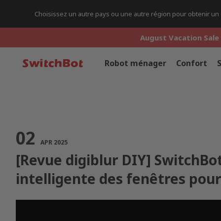
Choisissez un autre pays ou une autre région pour obtenir un c
August Vacation Sale 
August Vacation Sale 
August Vacation Sale 
Robot ménager
Confort
02
APR 2025
[Revue digiblur DIY] SwitchBot
intelligente des fenêtres pour