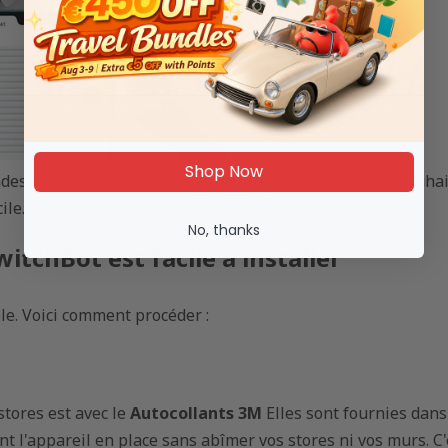
Shop Now
ndes : un contrôle de haute technologie quand vous le souhai
ile.
No, thanks
itchBot est facile à installer
le. Voici comment procéder :
stores est avec le
Autocollants 3M
Elles sont fournies dans 
t l'appareil en place sans abîmer vos stores ni vos murs. C