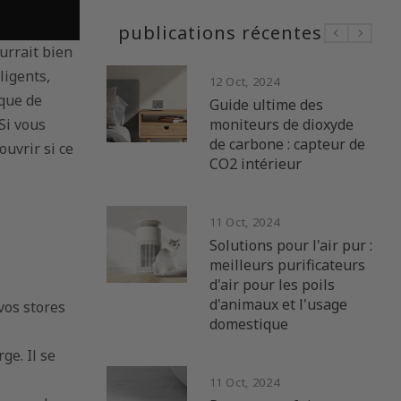
publications récentes
urrait bien
ligents,
12 Oct, 2024
ique de
z votre
Guide ultime des
Si vous
c des stores
moniteurs de dioxyde
ment
de carbone : capteur de
ouvrir si ce
CO2 intérieur
11 Oct, 2024
ltime des
Solutions pour l'air pur :
nroulement
meilleurs purificateurs
d'air pour les poils
d'animaux et l'usage
 vos stores
domestique
ge. Il se
ommande
11 Oct, 2024
: avantages