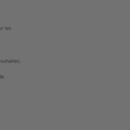
ur les
souhaitez,
de.