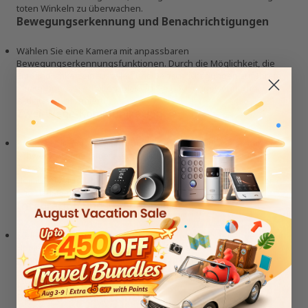
toten Winkeln zu überwachen.
Bewegungserkennung und Benachrichtigungen
Wählen Sie eine Kamera mit anpassbaren
Bewegungserkennungsfunktionen. Durch die Möglichkeit, die
Empfindlichkeit einzustellen und Benachrichtigungen auf Ihrem
Smartphone zu erhalten, bleiben Sie über ungewöhnliche
Aktivitäten informiert.
Zwei-Wege-Kommunikation
Kameras mit Gegensprechfunktion, wie beispielsweise die
Schwenk-/Neigekamera, ermöglichen die Kommunikation mit
Personen im Raum. Diese Funktion ist nützlich für die
Heimüberwachung oder die Interaktion mit Familienmitgliedern
und Haustieren.
Integration und Kompatibilität
Stellen Sie sicher, dass die Kamera mit Ihrem bestehenden Smart-
Home-System kompatibel ist. Achten Sie auf Kameras, die mit
gängigen Sprachassistenten wie Alexa funktionieren,
beispielsweise die SwitchBot-Kameras, um eine nahtlose
Integration zu gewährleisten.
Datenschutzfunktionen