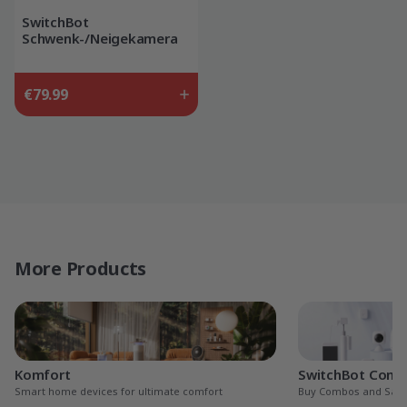
SwitchBot
Schwenk-/Neigekamera
Plus 3K
€79.99
More Products
Komfort
SwitchBot Com
Smart home devices for ultimate comfort
Buy Combos and Sav