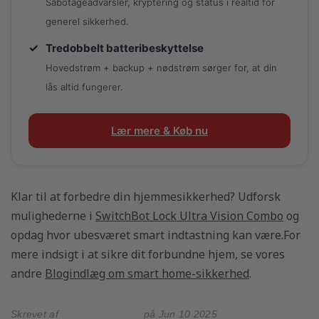
Sabotageadvarsler, kryptering og status i realtid for
generel sikkerhed.
✓
Tredobbelt batteribeskyttelse
Hovedstrøm + backup + nødstrøm sørger for, at din
lås altid fungerer.
Lær mere & Køb nu
Klar til at forbedre din hjemmesikkerhed? Udforsk
mulighederne i
SwitchBot Lock Ultra Vision Combo
og
opdag hvor ubesværet smart indtastning kan være.For
mere indsigt i at sikre dit forbundne hjem, se vores
andre
Blogindlæg om smart home-sikkerhed
.
Skrevet af
SwitchBot Global
på
Jun 10 2025