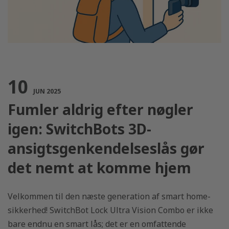
10
JUN 2025
Fumler aldrig efter nøgler
igen: SwitchBots 3D-
ansigtsgenkendelseslås gør
14 Apr, 2025
19 Dec, 2024
det nemt at komme hjem
e til
Motoriserede
Relæafbryder 1
tter:
mørklægningsrulleskærme:
hvad du behøve
r at
Stilfulde løsninger til
om
Velkommen til den næste generation af smart home-
lysstyring
fjernbetjenin
sikkerhed! SwitchBot Lock Ultra Vision Combo er ikke
bare endnu en smart lås; det er en omfattende