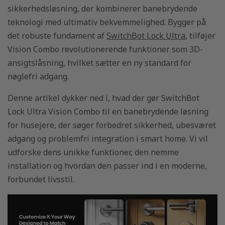
sikkerhedsløsning, der kombinerer banebrydende
14 Apr, 2025
09 Dec, 2024
teknologi med ultimativ bekvemmelighed. Bygger på
Smart Living
CO2-måler: Di
med
ultimative gui
det robuste fundament af
SwitchBot Lock Ultra
, tilføjer
motoriserede
til overvågnin
Vision Combo revolutionerende funktioner som 3D-
gardiner,
af indendørs
ansigtslåsning, hvilket sætter en ny standard for
skærme og
luftforurening
nøglefri adgang.
persienner
Denne artikel dykker ned i, hvad der gør SwitchBot
07 Nov, 2024
Lock Ultra Vision Combo til en banebrydende løsning
14 Apr, 2025
Låser magien
Forenkle dit liv
ved Universal
for husejere, der søger forbedret sikkerhed, ubesværet
med elektriske
TV-
adgang og problemfri integration i smart home. Vi vil
gardinmotorer:
fjernbetjenin
udforske dens unikke funktioner, den nemme
Smart Home-
op
installation og hvordan den passer ind i en moderne,
løsninger
forbundet livsstil.