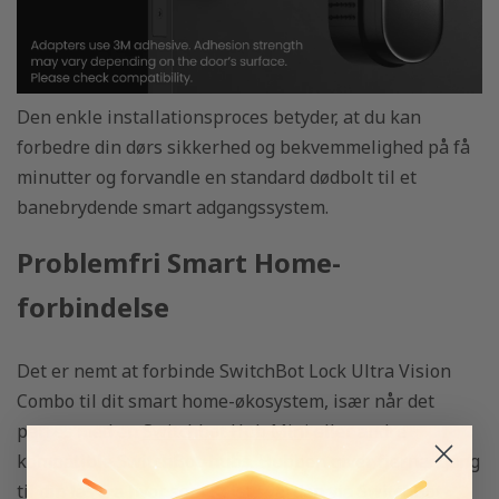
Den enkle installationsproces betyder, at du kan
forbedre din dørs sikkerhed og bekvemmelighed på få
minutter og forvandle en standard dødbolt til et
banebrydende smart adgangssystem.
Problemfri Smart Home-
forbindelse
Det er nemt at forbinde SwitchBot Lock Ultra Vision
Combo til dit smart home-økosystem, især når det
parres med en
Switchbot Hub Mini
eller andre
kompatible SwitchBot-hubs. Hubben giver fjernadgang
til din lås fra hvor som helst i verden via SwitchBot-